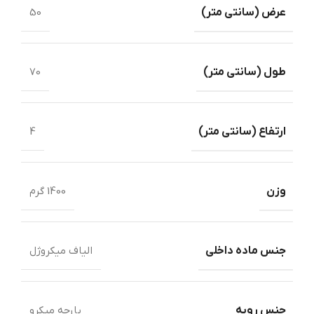
عرض ‏(‏سانتی متر‏)
50
طول ‏(‏سانتی متر‏)‏
70
ارتفاع (سانتی متر)
4
وزن
1400 گرم
جنس ماده داخلی
الیاف میکروژل
جنس رویه
پارچه میکرو