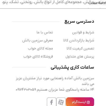
سرزمین بالش، مجموعه‌ای کامل از انواع بالش، روتختی، تشک، پتو،
ادامه مطلب
لحاف، محافظ تشک و سایر محصولات خواب را با کیفیت بالا و
قیمت مناسب در اختیار شما قرار داده‌ایم. پیلولند با ارائه جدیدترین
دسترسی سریع
مدل‌های کالای خواب از برندهای معتبر، امکان خرید آنلاین آسان و
شرایط و قوانین
تماس با ما
مطمئن را برای مشتریان فراهم کرده‌ایم. تمامی محصولات با
شرایط بازگرداندن کالا
معرفی سرزمین بالش
مشخصات کامل، تصاویر واقعی و توضیحات دقیق عرضه می‌شوند تا
تضمین کیفیت کالا
مجله کالای خواب
بتوانید بهترین انتخاب را متناسب با نیاز و بودجه خود داشته
باشید.
پرسش های متداول
فروشگاه کالای خواب
ساعات کاری پشتیبانی
سرزمین بالش آماده راهنمایی مورد نیاز مشتریان عزیز
خرید بالش طبی؛ راهی برای خواب راحت و حفظ
می باشد
سلامت گردن
24 ساعته پاسخگوی شما عزیزان هستیم 09124303059
خواب باکیفیت نقش مهمی در سلامت جسم و ذهن دارد و انتخاب
بالش مناسب یکی از عوامل اصلی دستیابی به خوابی آرام و بدون