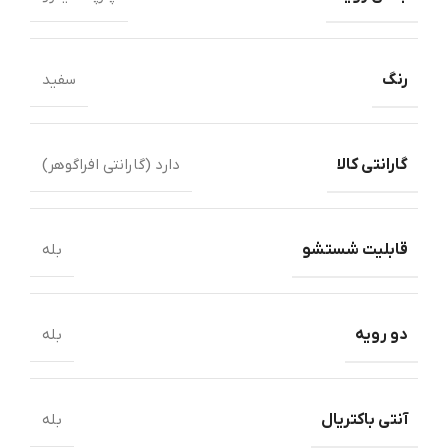
رنگ
سفید
گارانتی کالا
دارد (گارانتی افراگوهر)
قابلیت شستشو
بله
دو رویه
بله
آنتی باکتریال
بله