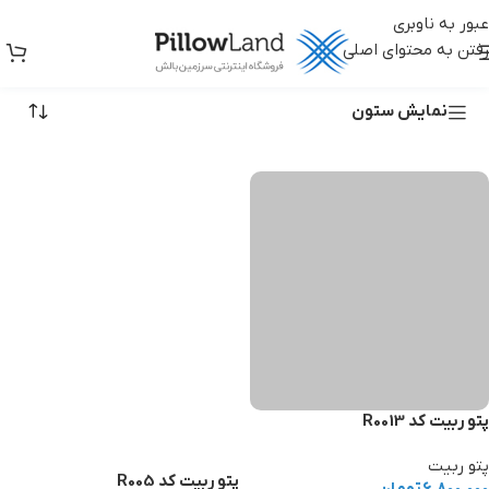
عبور به ناوبری
رفتن به محتوای اصلی
خرید پتو
نمایش ستون
پتو ربیت کد R0013
پتو ربیت
پتو ربیت کد R005