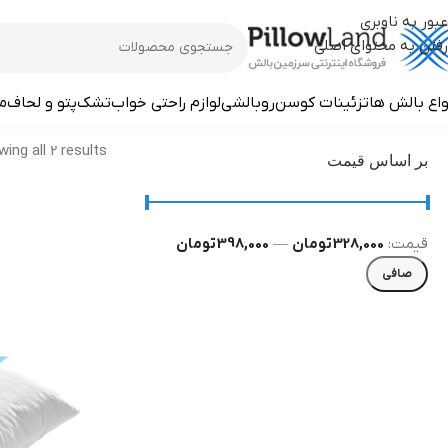
عبور به ناوبری
رفتن به محتوای اصلی
محافظ بالش
واع بالش ها
تزئینات کوسن
روبالشی
لوازم راحتی خواب
تشک
پتو و لحاف
م
ing all 2 results
بر اساس قیمت
قيمت:
328,000 تومان
—
398,000 تومان
صافی
صندلی روکش دار
10% تخفیف
خرید آنلاین