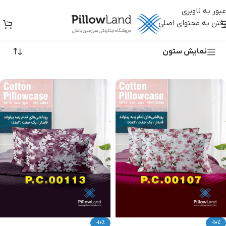
عبور به ناوبری
رفتن به محتوای اصلی
روبالشی
نمایش ستون
-10%
-10%