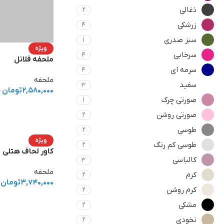
ذغالی
2
زرشکی
4
سبز صدری
1
ویژه
سرخابی
4
ملحفه فلانل
سرمه ای
4
ملحفه
سفید
3
۲,۵۸۰,۰۰۰
تومان
–
صورتی چرک
1
صورتی روشن
2
طوسی
2
ویژه
طوسی کم رنگ
2
کاور لحاف هتلی
کالباسی
3
ملحفه
کرم
2
۳,۷۴۰,۰۰۰
تومان
کرم روشن
2
مشکی
2
نخودی
2