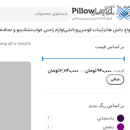
عبور به ناوبری
رفتن به محتوای اصلی
ملحفه
واع بالش ها
تزئینات کوسن
روبالشی
لوازم راحتی خواب
تشک
پتو و لحاف
م
ng all 10 results
بر اساس قیمت
قيمت:
940,000 تومان
—
3,740,000 تومان
صافی
بر اساس رنگ بندی
بادمجانی
2
بنفش
1