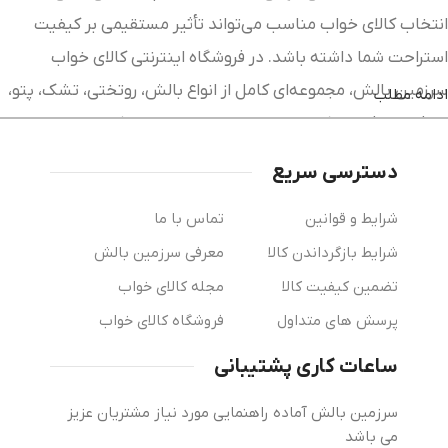
انتخاب کالای خواب مناسب می‌تواند تأثیر مستقیمی بر کیفیت
استراحت شما داشته باشد. در فروشگاه اینترنتی کالای خواب
سرزمین بالش، مجموعه‌ای کامل از انواع بالش، روتختی، تشک، پتو،
ادامه مطلب
لحاف، محافظ تشک و سایر محصولات خواب را با کیفیت بالا و
قیمت مناسب در اختیار شما قرار داده‌ایم. پیلولند با ارائه جدیدترین
دسترسی سریع
مدل‌های کالای خواب از برندهای معتبر، امکان خرید آنلاین آسان و
شرایط و قوانین
تماس با ما
مطمئن را برای مشتریان فراهم کرده‌ایم. تمامی محصولات با
شرایط بازگرداندن کالا
معرفی سرزمین بالش
مشخصات کامل، تصاویر واقعی و توضیحات دقیق عرضه می‌شوند تا
تضمین کیفیت کالا
مجله کالای خواب
بتوانید بهترین انتخاب را متناسب با نیاز و بودجه خود داشته
باشید.
پرسش های متداول
فروشگاه کالای خواب
ساعات کاری پشتیبانی
سرزمین بالش آماده راهنمایی مورد نیاز مشتریان عزیز
خرید بالش طبی؛ راهی برای خواب راحت و حفظ
می باشد