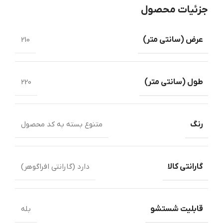
جزئیات محصول
عرض ‏(‏سانتی متر‏)
210
طول ‏(‏سانتی متر‏)‏
220
رنگ
متنوع بسته به کد محصول
گارانتی کالا
دارد (گارانتی افراگوهر)
قابلیت شستشو
بله