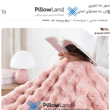
عبور به ناوبری
رفتن به محتوای اصلی
صفحه اصلی
/
فروشگاه
/
پتو ربیت کد R002
اتمام موجودی