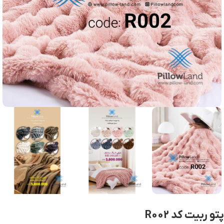
پتو ربیت کد R002