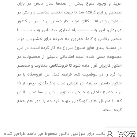
خرید و وجود تنوع بیش از صدها مدل بالش در بازار،
1. جنس بالش
تصمیم بر این گرفته شد تا جهت انتخاب مناسب و راحتی در
سفارش و دریافت کالای مورد نظر مشتریان در سراسر کشور
بالش‌های مموری فوم به دلیل قابلیت تطبیق با فرم سر و گردن،
عزیزمان، این وب سایت راه اندازی شد. این وب سایت با
محبوبیت بالایی دارند. همچنین برخی مدل‌ها از لاتکس طبیعی
قیمتی رقابتی و کاملا مقرون به صرفه برای مشتریان عزیز
ساخته شده‌اند که دوام و تهویه مناسبی ارائه می‌دهند.
در دسته بندی های متنوع شروع به کار کرده است. در این
مجموعه سعی شده است اطلاعاتی دقیقی از محصولات در
2. ارتفاع بالش
اختیار کاربران قرار داده شود تا فروشگاهی متفاوت و منحصر
به فرد را در موقعیت شما فراهم کند. این فروشگاه با در
ارتفاع بالش باید متناسب با وضعیت خواب شما باشد. افرادی که به
اختیار داشتن سابقه ای طولانی مدت و گردآوری بیش از ۱۵
پهلو می‌خوابند معمولاً به بالش بلندتر نیاز دارند، در حالی که
برند مطرح داخلی و خارجی با تنوع بیش از ۱۰۰ مدل بالش
خوابیدن به پشت با بالش‌های متوسط راحت‌تر است.
که با متریال های گوناگونی تهیه گردیده را دور هم جمع
کرده است.
3. قابلیت شست‌وشو
وجود روکش قابل شست‌وشو می‌تواند به حفظ بهداشت و افزایش
© کلیه حقوق سایت برای سرزمین بالش محفوظ می باشد طراحی شده