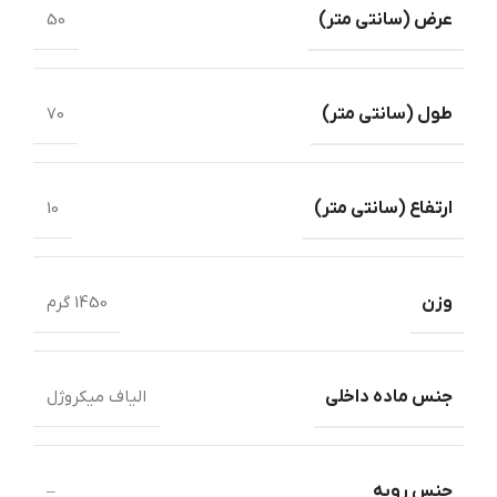
عرض ‏(‏سانتی متر‏)
50
طول ‏(‏سانتی متر‏)‏
70
ارتفاع (سانتی متر)
10
وزن
1450 گرم
جنس ماده داخلی
الیاف میکروژل
جنس رویه
–