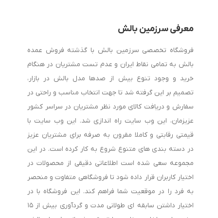
هنگام خرید بالش طبی به چه نکاتی توجه کنیم؟
معرفی سرزمین بالش
برای انتخاب بهترین بالش طبی باید چند عامل مهم را در نظر
فروشگاه تخصصی سرزمین بالش با گذشته فروش عمده
بگیرید:
بالش به تمامی نقاط ایران و عدم تست مشتریان در هنگام
خرید و وجود تنوع بیش از صدها مدل بالش در بازار،
1. جنس بالش
تصمیم بر این گرفته شد تا جهت انتخاب مناسب و راحتی در
سفارش و دریافت کالای مورد نظر مشتریان در سراسر کشور
بالش‌های مموری فوم به دلیل قابلیت تطبیق با فرم سر و گردن،
عزیزمان، این وب سایت راه اندازی شد. این وب سایت با
محبوبیت بالایی دارند. همچنین برخی مدل‌ها از لاتکس طبیعی
قیمتی رقابتی و کاملا مقرون به صرفه برای مشتریان عزیز
ساخته شده‌اند که دوام و تهویه مناسبی ارائه می‌دهند.
در دسته بندی های متنوع شروع به کار کرده است. در این
مجموعه سعی شده است اطلاعاتی دقیقی از محصولات در
2. ارتفاع بالش
اختیار کاربران قرار داده شود تا فروشگاهی متفاوت و منحصر
به فرد را در موقعیت شما فراهم کند. این فروشگاه با در
ارتفاع بالش باید متناسب با وضعیت خواب شما باشد. افرادی که به
اختیار داشتن سابقه ای طولانی مدت و گردآوری بیش از ۱۵
پهلو می‌خوابند معمولاً به بالش بلندتر نیاز دارند، در حالی که