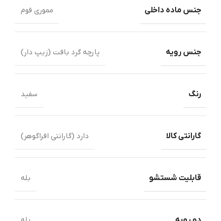
جنس ماده داخلی
مموری فوم
جنس رویه
پارچه گرد بافت (زیپ دار)
رنگ
سفید
گارانتی کالا
دارد (گارانتی افراگوهر)
قابلیت شستشو
بله
دو رویه
بله