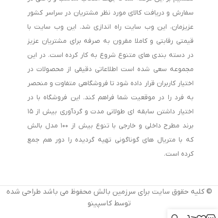
سفارش و دریافت کالای مورد نظر مشتریان در سراسر کشور
بالش‌های مموری فوم به دلیل قابلیت تطبیق با فرم سر و گردن،
عزیزمان، این وب سایت راه اندازی شد. این وب سایت با
محبوبیت بالایی دارند. همچنین برخی مدل‌ها از لاتکس طبیعی
قیمتی رقابتی و کاملا مقرون به صرفه برای مشتریان عزیز
ساخته شده‌اند که دوام و تهویه مناسبی ارائه می‌دهند.
در دسته بندی های متنوع شروع به کار کرده است. در این
مجموعه سعی شده است اطلاعاتی دقیقی از محصولات در
2. ارتفاع بالش
اختیار کاربران قرار داده شود تا فروشگاهی متفاوت و منحصر
به فرد را در موقعیت شما فراهم کند. این فروشگاه با در
ارتفاع بالش باید متناسب با وضعیت خواب شما باشد. افرادی که به
اختیار داشتن سابقه ای طولانی مدت و گردآوری بیش از ۱۵
پهلو می‌خوابند معمولاً به بالش بلندتر نیاز دارند، در حالی که
برند مطرح داخلی و خارجی با تنوع بیش از ۱۰۰ مدل بالش
خوابیدن به پشت با بالش‌های متوسط راحت‌تر است.
که با متریال های گوناگونی تهیه گردیده را دور هم جمع
کرده است.
3. قابلیت شست‌وشو
وجود روکش قابل شست‌وشو می‌تواند به حفظ بهداشت و افزایش
© کلیه حقوق سایت برای سرزمین بالش محفوظ می باشد طراحی شده
طول عمر بالش کمک کند.
توسط کاسپینو