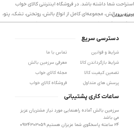
استراحت شما داشته باشد. در فروشگاه اینترنتی کالای خواب
سرزمین بالش، مجموعه‌ای کامل از انواع بالش، روتختی، تشک، پتو،
ادامه مطلب
لحاف، محافظ تشک و سایر محصولات خواب را با کیفیت بالا و
قیمت مناسب در اختیار شما قرار داده‌ایم. پیلولند با ارائه جدیدترین
دسترسی سریع
مدل‌های کالای خواب از برندهای معتبر، امکان خرید آنلاین آسان و
شرایط و قوانین
تماس با ما
مطمئن را برای مشتریان فراهم کرده‌ایم. تمامی محصولات با
شرایط بازگرداندن کالا
معرفی سرزمین بالش
مشخصات کامل، تصاویر واقعی و توضیحات دقیق عرضه می‌شوند تا
تضمین کیفیت کالا
مجله کالای خواب
بتوانید بهترین انتخاب را متناسب با نیاز و بودجه خود داشته
باشید.
پرسش های متداول
فروشگاه کالای خواب
ساعات کاری پشتیبانی
سرزمین بالش آماده راهنمایی مورد نیاز مشتریان عزیز
خرید بالش طبی؛ راهی برای خواب راحت و حفظ
می باشد
سلامت گردن
24 ساعته پاسخگوی شما عزیزان هستیم 09124303059