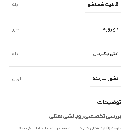
قابلیت شستشو
بله
دو رویه
خیر
آنتی باکتریال
بله
کشور سازنده
ایران
توضیحات
بررسی تخصصی روبالشی هتلی
پارچه ژاکارد هتلی هم در تار و هم در پود پارچه از نخ پنپه