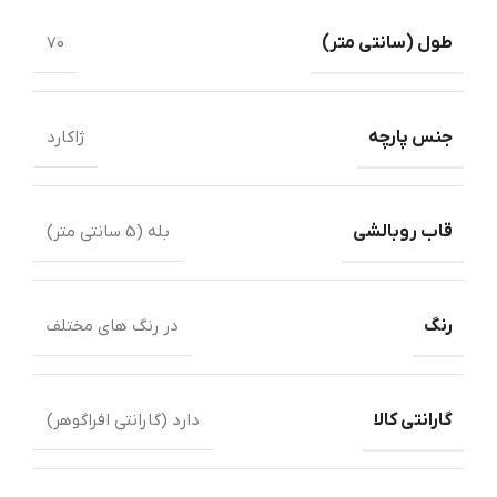
طول ‏(‏سانتی متر‏)‏
70
جنس پارچه
ژاکارد
قاب روبالشی
بله (5 سانتی متر)
رنگ
در رنگ های مختلف
گارانتی کالا
دارد (گارانتی افراگوهر)