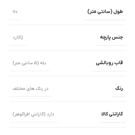
طول ‏(‏سانتی متر‏)‏
70
جنس پارچه
ژاکارد
قاب روبالشی
بله (5 سانتی متر)
رنگ
در رنگ های مختلف
گارانتی کالا
دارد (گارانتی افراگوهر)