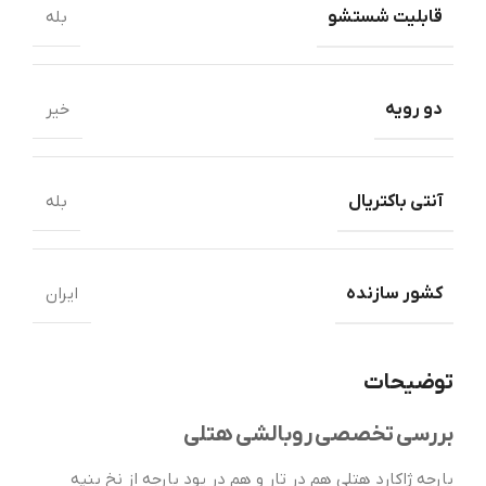
قابلیت شستشو
بله
دو رویه
خیر
آنتی باکتریال
بله
کشور سازنده
ایران
توضیحات
بررسی تخصصی روبالشی هتلی
پارچه ژاکارد هتلی هم در تار و هم در پود پارچه از نخ پنپه