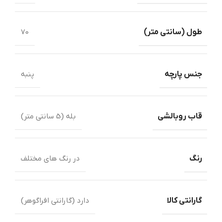
طول ‏(‏سانتی متر‏)‏
70
جنس پارچه
پنبه
قاب روبالشی
بله (5 سانتی متر)
رنگ
در رنگ های مختلف
گارانتی کالا
دارد (گارانتی افراگوهر)