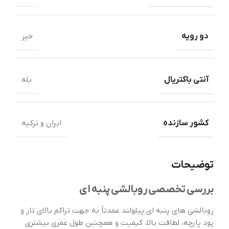
دو رویه
خیر
آنتی باکتریال
بله
کشور سازنده
ایران و ترکیه
توضیحات
بررسی تخصصی روبالشی پنبه ای
روبالشى هاى پنبه اى پيلولند عمدتاً به جهت تراکم بالای تار و
پود پارچه، لطافت بالا، کیفیت و همچنین طول عمری بیشتری