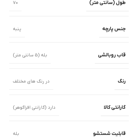
طول ‏(‏سانتی متر‏)‏
70
جنس پارچه
پنبه
قاب روبالشی
بله (5 سانتی متر)
رنگ
در رنگ های مختلف
گارانتی کالا
دارد (گارانتی افراگوهر)
قابلیت شستشو
بله