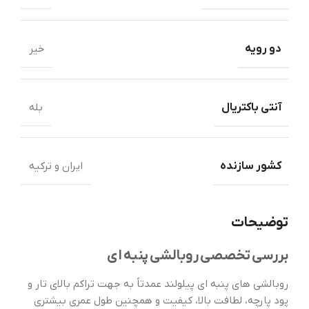
دو رویه
خیر
آنتی باکتریال
بله
کشور سازنده
ایران و ترکیه
توضیحات
بررسی تخصصی روبالشی پنبه ای
روبالشى هاى پنبه اى پيلولند عمدتاً به جهت تراکم بالای تار و
پود پارچه، لطافت بالا، کیفیت و همچنین طول عمری بیشتری