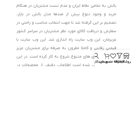
بالش به تمامی نقاط ایران و عدم تست مشتریان در هنگام
خرید و وجود تنوع بیش از صدها مدل بالش در بازار،
تصمیم بر این گرفته شد تا جهت انتخاب مناسب و راحتی در
سفارش و دریافت کالای مورد نظر مشتریان در سراسر کشور
عزیزمان، این وب سایت راه اندازی شد. این وب سایت با
قیمتی رقابتی و کاملا مقرون به صرفه برای مشتریان عزیز
در دسته بندی های متنوع شروع به کار کرده است. در این
روشگاه
فیلترها
علاقه مندی
سبد خرید
حساب کاربری من
مجموعه سعی شده است اطلاعاتی دقیقی از محصولات در
اختیار کاربران قرار داده شود تا فروشگاهی متفاوت و منحصر
به فرد را در موقعیت شما فراهم کند. این فروشگاه با در
اختیار داشتن سابقه ای طولانی مدت و گردآوری بیش از ۱۵
برند مطرح داخلی و خارجی با تنوع بیش از ۱۰۰ مدل بالش
که با متریال های گوناگونی تهیه گردیده را دور هم جمع
کرده است.