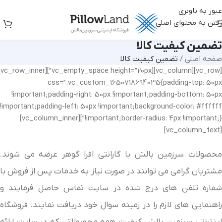
عبور به ناوبری
رفتن به محتوای اصلی
تضمین کیفیت کالا
صفحه اصلی
/
تضمین کیفیت کالا
[vc_row][vc_column][vc_empty_space height=”20px”][vc_row_inner
css=”.vc_custom_1650718694035{padding-top: 50px
!important;padding-right: 50px !important;padding-bottom: 50px
!important;padding-left: 50px !important;background-color: #ffffff
!important;border-radius: 4px !important;}”][vc_column_inner]
[vc_column_text]
محصولات سرزمین بالش با گارانتی افرا گوهر عرضه می شوند.
مشتریان گرامی می توانند در صورت نیاز به خدمات پس از فروش با
شماره تلفن های درج شده در سایت تماس حاصل فرمایند و
راهنمایی های لازم را در زمینه سوال خود دریافت نمایند. فروشگاه